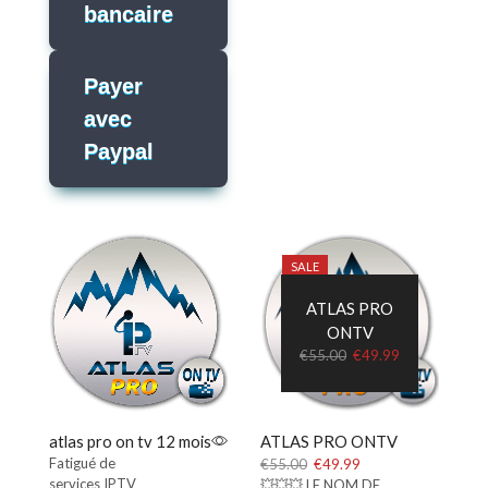
bancaire
Payer
avec
Paypal
SALE
ATLAS PRO
ONTV
Ursprünglicher
Aktueller
€
55.00
€
49.99
Preis
Preis
war:
ist:
€55.00
€49.99.
atlas pro on tv 12 mois
ATLAS PRO ONTV
Fatigué de
Ursprünglicher
Aktueller
€
55.00
€
49.99
services IPTV
Preis
Preis
💥💥💥 LE NOM DE