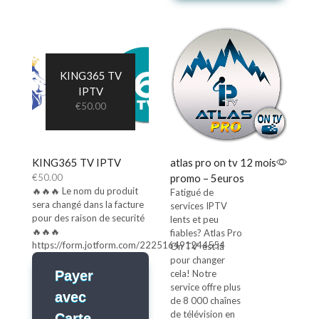
KING365 TV
IPTV
€
50.00
KING365 TV IPTV
atlas pro on tv 12 mois
€
50.00
promo – 5euros
🔥🔥🔥 Le nom du produit
Fatigué de
sera changé dans la facture
services IPTV
pour des raison de securité
lents et peu
🔥🔥🔥
fiables? Atlas Pro
https://form.jotform.com/222516491244554
On TV est là
pour changer
Payer
cela! Notre
service offre plus
avec
de 8 000 chaînes
de télévision en
Carte-