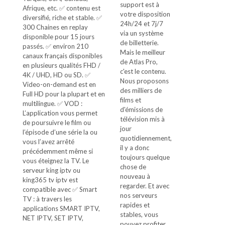
support est à
Afrique, etc. ✅ contenu est
votre disposition
diversifié, riche et stable. ✅
24h/24 et 7j/7
300 Chaines en replay
via un système
disponible pour 15 jours
de billetterie.
passés. ✅ environ 210
Mais le meilleur
canaux français disponibles
de Atlas Pro,
en plusieurs qualités FHD /
c'est le contenu.
4K / UHD, HD ou SD. ✅
Nous proposons
Video-on-demand est en
des milliers de
Full HD pour la plupart et en
films et
multilingue. ✅ VOD :
d'émissions de
L’application vous permet
télévision mis à
de poursuivre le film ou
jour
l’épisode d’une série la ou
quotidiennement,
vous l’avez arrêté
il y a donc
précédemment même si
toujours quelque
vous éteignez la TV. Le
chose de
serveur king iptv ou
nouveau à
king365 tv iptv est
regarder. Et avec
compatible avec ✅ Smart
nos serveurs
TV : à travers les
rapides et
applications SMART IPTV,
stables, vous
NET IPTV, SET IPTV,
pouvez profiter