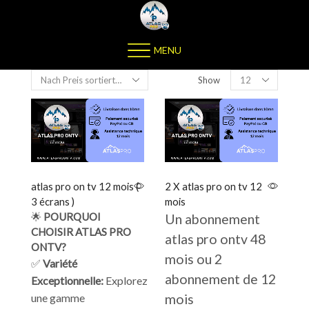
MENU
Show
atlas pro on tv 12 mois (
2 X atlas pro on tv 12
3 écrans )
mois
🌟
POURQUOI
Un abonnement
CHOISIR ATLAS PRO
atlas pro ontv 48
ONTV?
mois ou 2
✅
Variété
abonnement de 12
Exceptionnelle:
Explorez
une gamme
mois