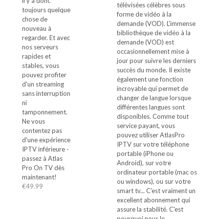
il y a donc
télévisées célèbres sous
toujours quelque
forme de vidéo à la
chose de
demande (VOD). L'immense
nouveau à
bibliothèque de vidéo à la
regarder. Et avec
demande (VOD) est
nos serveurs
occasionnellement mise à
rapides et
jour pour suivre les derniers
stables, vous
succès du monde. Il existe
pouvez profiter
également une fonction
d'un streaming
incroyable qui permet de
sans interruption
changer de langue lorsque
ni
différentes langues sont
tamponnement.
disponibles. Comme tout
Ne vous
service payant, vous
contentez pas
pouvez utiliser AtlasPro
d'une expérience
IPTV sur votre téléphone
IPTV inférieure -
portable (iPhone ou
passez à Atlas
Android), sur votre
Pro On TV dès
ordinateur portable (mac os
maintenant!
ou windows), ou sur votre
€
49.99
smart tv... C'est vraiment un
excellent abonnement qui
assure la stabilité. C'est
pourquoi nous le