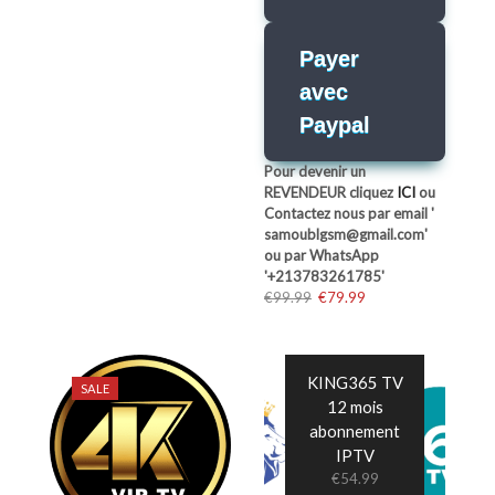
Payer
avec
Paypal
Pour devenir un
REVENDEUR cliquez
ICI
ou
Contactez nous par email '
samoublgsm@gmail.com'
ou par WhatsApp
'+213783261785'
Ursprünglicher
Aktueller
€
99.99
€
79.99
Preis
Preis
war:
ist:
€99.99
€79.99.
KING365 TV
SALE
12 mois
abonnement
IPTV
€
54.99