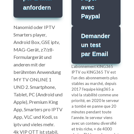
avec
anfordern
Paypal
Nanomid oder IPTV
Smarters player,
Demander
Android Box, GSE iptv,
un test
MAG-Gerät, z7/z8-
par Email
Formulargerät und
anderen mit der
L’abonnement KING365
berühmten Anwendung
IPTV ou KING365 TV est
l'un des abonnements plus
MY TV ONLINE 1
stables au marché, depuis
UND 2. Smartphone,
2017 l'equipe king365 a
Tablet, PC (Android und
visé la stabilité comme une
priorité, en 2020 le serveur
Apple), Premium King
a tombé en panne que 20
App, Smarters pro IPTV
minutes pendant toute
App, VLC und Kodi, ss
l’année. le serveur viens
avec un contenu diversifié
iptv und vieles mehr.
et très riche, + de 4000
4k VIP OTT ist stabil,