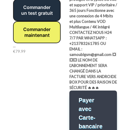
et support VIP / prioritaire /
Commander
365 jours
Fonctionne avec
un test gratuit
une connexion de 4 Mbits
et plus
Contenu VOD
Multilangue / 4K intégré
Commander
CONTACTEZ NOUS H24
maintenant
7/7 PAR WHATSAPP :
+213783261785 OU
...
EMAIL :
€
79.99
samoublgsm@gmail.com
💥
💥💥 LE NOM DE
L'ABONNEMENT SERA
CHANGÉ DANS LA
FACTURE VERS ANDROIDE
BOX POUR DES RAISON DE
SÉCURITÉ 🔥🔥🔥
Payer
avec
Carte-
bancaire