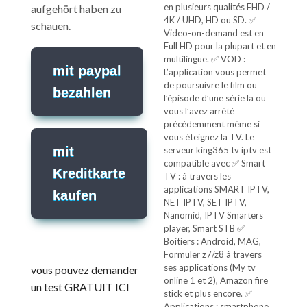
en plusieurs qualités FHD /
aufgehört haben zu
4K / UHD, HD ou SD. ✅
schauen.
Video-on-demand est en
Full HD pour la plupart et en
multilingue. ✅ VOD :
mit paypal
L’application vous permet
de poursuivre le film ou
bezahlen
l’épisode d’une série la ou
vous l’avez arrêté
précédemment même si
vous éteignez la TV. Le
mit
serveur king365 tv iptv est
compatible avec ✅ Smart
Kreditkarte
TV : à travers les
applications SMART IPTV,
kaufen
NET IPTV, SET IPTV,
Nanomid, IPTV Smarters
player, Smart STB ✅
Boitiers : Android, MAG,
Formuler z7/z8 à travers
ses applications (My tv
vous pouvez demander
online 1 et 2), Amazon fire
un test GRATUIT ICI
stick et plus encore. ✅
Applications : smartphone,