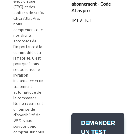
électronique
abonnement - Code
(EPG) et des
Atlas pro
stations de radio.
Chez Atlas Pro,
IPTV ICI
nous
comprenons que
nos clients
accordent de
l'importance à la
commodité et à
la fiabilité. C'est
pourquoi nous
proposons une
livraison
instantanée et un
test h24
traitement
Online
automatique de
Demander un teste de 24h
la commande.
par WHATSAPP
Nos serveurs ont
un temps de
disponibilité de
99%, vous
DEMANDER
pouvez donc
UN TEST
compter sur nous