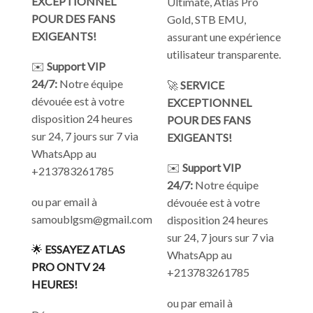
EXCEPTIONNEL
Ultimate, Atlas Pro
POUR DES FANS
Gold, STB EMU,
EXIGEANTS!
assurant une expérience
utilisateur transparente.
✉️
Support VIP
24/7:
Notre équipe
🚀
SERVICE
dévouée est à votre
EXCEPTIONNEL
disposition 24 heures
POUR DES FANS
sur 24, 7 jours sur 7 via
EXIGEANTS!
WhatsApp au
✉️
Support VIP
+213783261785
24/7:
Notre équipe
ou par email à
dévouée est à votre
samoublgsm@gmail.com
disposition 24 heures
sur 24, 7 jours sur 7 via
🌟
ESSAYEZ ATLAS
WhatsApp au
PRO ONTV 24
+213783261785
HEURES!
ou par email à