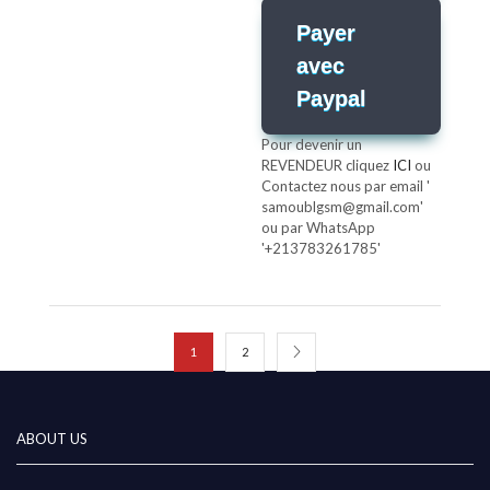
Payer
avec
Paypal
Pour devenir un
REVENDEUR cliquez
ICI
ou
Contactez nous par email '
samoublgsm@gmail.com'
ou par WhatsApp
'+213783261785'
1
2
ABOUT US