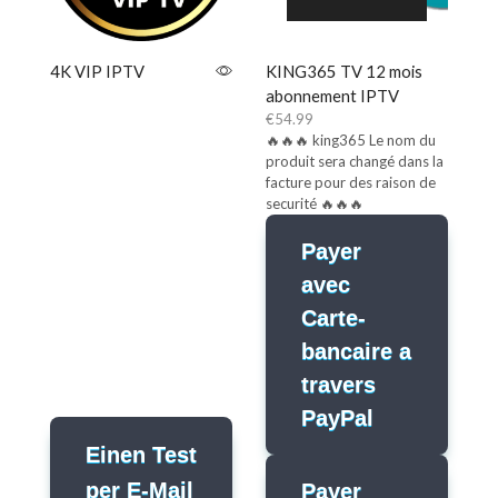
4K VIP IPTV
KING365 TV 12 mois
abonnement IPTV
€
54.99
🔥🔥🔥 king365 Le nom du
produit sera changé dans la
facture pour des raison de
securité 🔥🔥🔥
Payer
avec
test 4k VIP
Carte-
Online
bancaire a
confus? Demander un test
24 h
travers
PayPal
Einen Test
per E-Mail
Payer