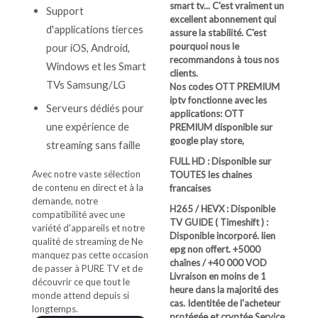
smart tv... C'est vraiment un
Support
excellent abonnement qui
d'applications tierces
assure la stabilité. C'est
pourquoi nous le
pour iOS, Android,
recommandons à tous nos
Windows et les Smart
clients.
TVs Samsung/LG
Nos codes OTT PREMIUM
iptv fonctionne avec les
Serveurs dédiés pour
applications: OTT
une expérience de
PREMIUM disponible sur
google play store,
streaming sans faille
FULL HD : Disponible sur
Avec notre vaste sélection
TOUTES les chaines
de contenu en direct et à la
francaises
demande, notre
H265 / HEVX : Disponible
compatibilité avec une
TV GUIDE ( Timeshift ) :
variété d'appareils et notre
Disponible incorporé. lien
qualité de streaming de Ne
epg non offert.
+5000
manquez pas cette occasion
chaînes / +40 000 VOD
de passer à PURE TV et de
Livraison en moins de 1
découvrir ce que tout le
heure dans la majorité des
monde attend depuis si
cas.
Identitée de l'acheteur
longtemps.
protégée et cryptée
Service