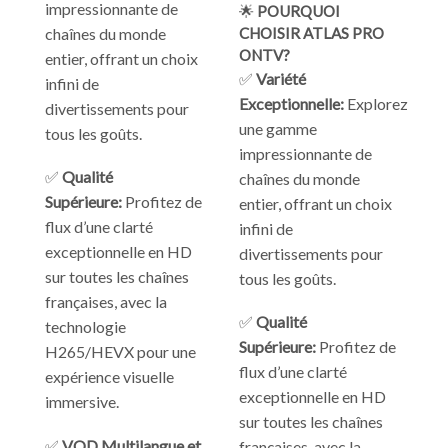
impressionnante de
🌟
POURQUOI
chaînes du monde
CHOISIR ATLAS PRO
ONTV?
entier, offrant un choix
✅
Variété
infini de
Exceptionnelle:
Explorez
divertissements pour
une gamme
tous les goûts.
impressionnante de
✅
Qualité
chaînes du monde
Supérieure:
Profitez de
entier, offrant un choix
flux d’une clarté
infini de
exceptionnelle en HD
divertissements pour
sur toutes les chaînes
tous les goûts.
françaises, avec la
✅
Qualité
technologie
Supérieure:
Profitez de
H265/HEVX pour une
flux d’une clarté
expérience visuelle
exceptionnelle en HD
immersive.
sur toutes les chaînes
✅
VOD Multilangue et
françaises, avec la