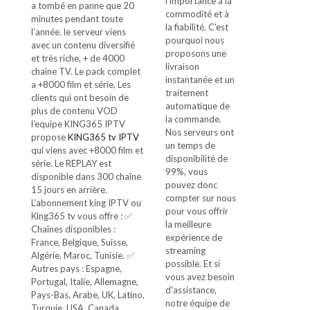
l'importance à la
a tombé en panne que 20
commodité et à
minutes pendant toute
la fiabilité. C'est
l’année. le serveur viens
pourquoi nous
avec un contenu diversifié
proposons une
et très riche, + de 4000
livraison
chaine TV. Le pack complet
instantanée et un
a +8000 film et série, Les
traitement
clients qui ont besoin de
automatique de
plus de contenu VOD
la commande.
l’equipe KING365 IPTV
Nos serveurs ont
propose
KING365 tv IPTV
un temps de
qui viens avec +8000 film et
disponibilité de
série. Le REPLAY est
99%, vous
disponible dans 300 chaîne
pouvez donc
15 jours en arrière.
compter sur nous
L’abonnement king IPTV ou
pour vous offrir
King365 tv vous offre : ✅
la meilleure
Chaînes disponibles :
expérience de
France, Belgique, Suisse,
streaming
Algérie, Maroc, Tunisie. ✅
possible. Et si
Autres pays : Espagne,
vous avez besoin
Portugal, Italie, Allemagne,
d'assistance,
Pays-Bas, Arabe, UK, Latino,
notre équipe de
Turquie, USA, Canada,