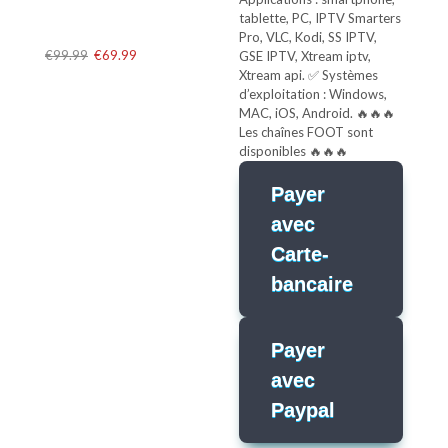
tablette, PC, IPTV Smarters
Pro, VLC, Kodi, SS IPTV,
Ursprünglicher
Aktueller
€
99.99
€
69.99
GSE IPTV, Xtream iptv,
Preis
Preis
Xtream api. ✅ Systèmes
war:
ist:
d’exploitation : Windows,
€99.99
€69.99.
MAC, iOS, Android. 🔥🔥🔥
Les chaînes FOOT sont
disponibles 🔥🔥🔥
Payer
avec
Carte-
bancaire
Payer
avec
Paypal