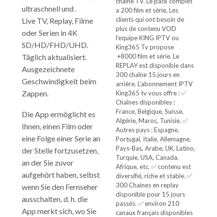
chaine TV. Le pack complet
ultraschnell und .
a 200 film et série, Les
clients qui ont besoin de
Live TV, Replay, Filme
plus de contenu VOD
oder Serien in 4K
l’equipe KING IPTV ou
SD/HD/FHD/UHD.
King365 Tv propose
Täglich aktualisiert.
+8000 film et série. Le
REPLAY est disponible dans
Ausgezeichnete
300 chaîne 15 jours en
Geschwindigkeit beim
arrière. L’abonnement IPTV
Zappen.
King365 tv vous offre : ✅
Chaînes disponibles :
France, Belgique, Suisse,
Die App ermöglicht es
Algérie, Maroc, Tunisie. ✅
Ihnen, einen Film oder
Autres pays : Espagne,
eine Folge einer Serie an
Portugal, Italie, Allemagne,
Pays-Bas, Arabe, UK, Latino,
der Stelle fortzusetzen,
Turquie, USA, Canada,
an der Sie zuvor
Afrique, etc. ✅ contenu est
aufgehört haben, selbst
diversifié, riche et stable. ✅
300 Chaines en replay
wenn Sie den Fernseher
disponible pour 15 jours
ausschalten, d. h. die
passés. ✅ environ 210
App merkt sich, wo Sie
canaux français disponibles