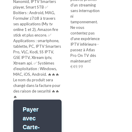
Nanomid, IPTV Smarters
d'un streaming
player, Smart STB ✅
sans interruption
Boitiers : Android, MAG,
ni
Formuler z7/z8 à travers
tamponnement.
ses applications (My tv
Ne vous
online 1 et 2), Amazon fire
contentez pas
stick et plus encore. ✅
d'une expérience
Applications : smartphone,
IPTV inférieure -
tablette, PC, IPTV Smarters
passez à Atlas
Pro, VLC, Kodi, SS IPTV,
Pro On TV dès
GSE IPTV, Xtream iptv,
maintenant!
Xtream api. ✅ Systèmes
€
49.99
d’exploitation : Windows,
MAC, iOS, Android. 🔥🔥🔥
Le nom du produit sera
changé dans la facture pour
des raison de securité 🔥🔥
🔥
Payer
avec
Carte-