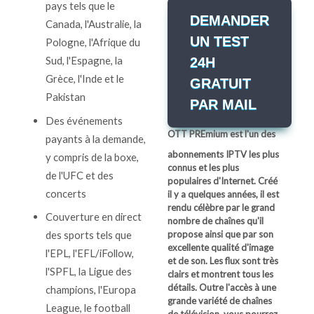
pays tels que le
DEMANDER
Canada, l'Australie, la
UN TEST
Pologne, l'Afrique du
Sud, l'Espagne, la
24H
Grèce, l'Inde et le
GRATUIT
Pakistan
PAR MAIL
Des événements
OTT PREmium
est l'un des
payants à la demande,
abonnements IPTV les plus
y compris de la boxe,
connus et les plus
de l'UFC et des
populaires d'Internet. Créé
concerts
il y a quelques années, il est
rendu célèbre par le grand
Couverture en direct
nombre de chaînes qu'il
propose ainsi que par son
des sports tels que
excellente qualité d'image
l'EPL, l'EFL/iFollow,
et de son. Les flux sont très
l'SPFL, la Ligue des
clairs et montrent tous les
détails.
Outre l'accès à une
champions, l'Europa
grande variété de chaînes
League, le football
de télévision, vous pourrez