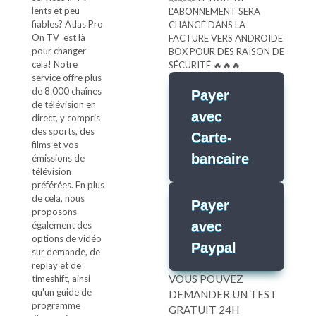
lents et peu
war:
ist:
L'ABONNEMENT SERA
fiables? Atlas Pro
€55.00
€49.99.
CHANGÉ DANS LA
On TV est là
FACTURE VERS ANDROIDE
pour changer
BOX POUR DES RAISON DE
cela! Notre
SÉCURITÉ 🔥🔥🔥
service offre plus
de 8 000 chaînes
Payer
de télévision en
avec
direct, y compris
des sports, des
Carte-
films et vos
bancaire
émissions de
télévision
préférées. En plus
de cela, nous
Payer
proposons
avec
également des
options de vidéo
Paypal
sur demande, de
replay et de
VOUS POUVEZ
timeshift, ainsi
qu'un guide de
DEMANDER UN TEST
programme
GRATUIT 24H