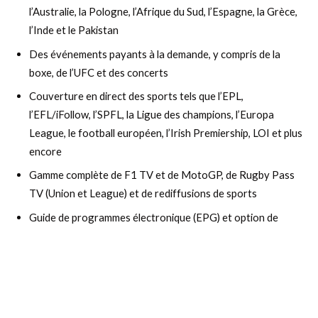
l’Australie, la Pologne, l’Afrique du Sud, l’Espagne, la Grèce,
l’Inde et le Pakistan
Des événements payants à la demande, y compris de la
boxe, de l’UFC et des concerts
Couverture en direct des sports tels que l’EPL,
l’EFL/iFollow, l’SPFL, la Ligue des champions, l’Europa
League, le football européen, l’Irish Premiership, LOI et plus
encore
Gamme complète de F1 TV et de MotoGP, de Rugby Pass
TV (Union et League) et de rediffusions de sports
Guide de programmes électronique (EPG) et option de
télévision de rattrapage
Grande sélection de chaînes pour adultes disponibles
Support d’applications tierces pour iOS, Android, Windows
et les Smart TVs Samsung/LG