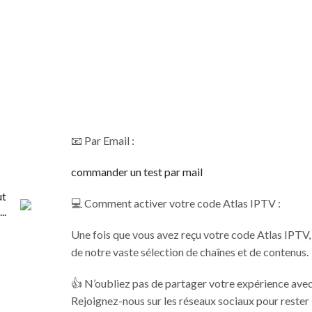
test h24
Online
Demander un teste de 24h par WHATSAPP
📧 Par Email :
commander un test par mail
ut
💻 Comment activer votre code Atlas IPTV :
..
Une fois que vous avez reçu votre code Atlas IPTV, s
de notre vaste sélection de chaînes et de contenus.
👍 N’oubliez pas de partager votre expérience avec
Rejoignez-nous sur les réseaux sociaux pour rester 