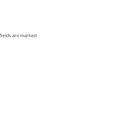
 fields are marked
r for the next time I comment.