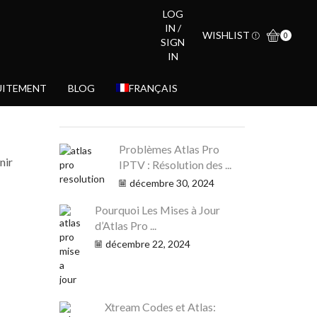
LOG
IN /
WISHLIST
0
SIGN
IN
UITEMENT
BLOG
FRANÇAIS
PLUS D’ARTICLES
Problèmes Atlas Pro
nir
IPTV : Résolution des ...
décembre 30, 2024
Pourquoi Les Mises à Jour
d’Atlas Pro ...
décembre 22, 2024
Xtream Codes et Atlas: