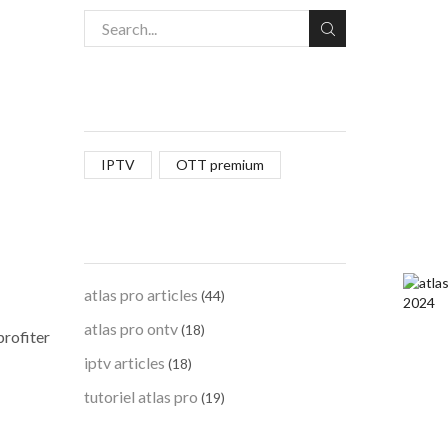
LES TAGS DES ARTICLES
IPTV
OTT premium
LES CATEGORIES
atlas pro articles
(44)
atlas pro ontv
(18)
profiter
iptv articles
(18)
tutoriel atlas pro
(19)