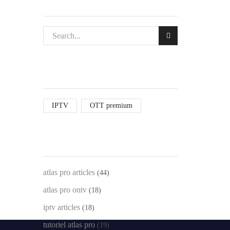
CHERCHER DES ARTICLES
LES TAGS DES ARTICLES
IPTV
OTT premium
LES CATEGORIES
atlas pro articles
(44)
atlas pro ontv
(18)
iptv articles
(18)
tutoriel atlas pro
(19)