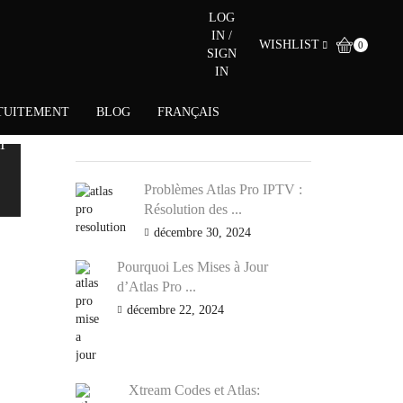
LOG
IN /
WISHLIST
0
SIGN
IN
TUITEMENT
BLOG
FRANÇAIS
 |
PLUS D’ARTICLES
T
Problèmes Atlas Pro IPTV :
Résolution des ...
décembre 30, 2024
Pourquoi Les Mises à Jour
d’Atlas Pro ...
décembre 22, 2024
Xtream Codes et Atlas: