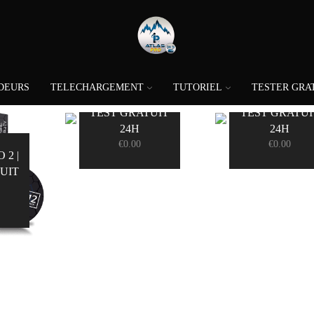
DEURS
TELECHARGEMENT
TUTORIEL
TESTER GRA
ATLAS PRO |
VOLKA PRO X
TEST GRATUIT
TEST GRATUI
24H
24H
€
0.00
€
0.00
 2 |
UIT