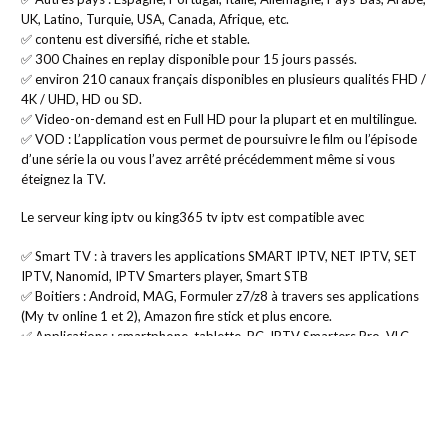
UK, Latino, Turquie, USA, Canada, Afrique, etc.
✅ contenu est diversifié, riche et stable.
✅ 300 Chaines en replay disponible pour 15 jours passés.
✅ environ 210 canaux français disponibles en plusieurs qualités FHD /
4K / UHD, HD ou SD.
✅ Video-on-demand est en Full HD pour la plupart et en multilingue.
✅ VOD : L’application vous permet de poursuivre le film ou l’épisode
d’une série la ou vous l’avez arrêté précédemment même si vous
éteignez la TV.
Le serveur king iptv ou king365 tv iptv est compatible avec
✅ Smart TV : à travers les applications SMART IPTV, NET IPTV, SET
IPTV, Nanomid, IPTV Smarters player, Smart STB
✅ Boitiers : Android, MAG, Formuler z7/z8 à travers ses applications
(My tv online 1 et 2), Amazon fire stick et plus encore.
✅ Applications : smartphone, tablette, PC, IPTV Smarters Pro, VLC,
Kodi, SS IPTV, GSE IPTV, Xtream iptv, Xtream api.
✅ Systèmes d’exploitation : Windows, MAC, iOS, Android.
🔥🔥🔥 Le nom du produit sera changé dans la facture pour des raison
de securité 🔥🔥🔥