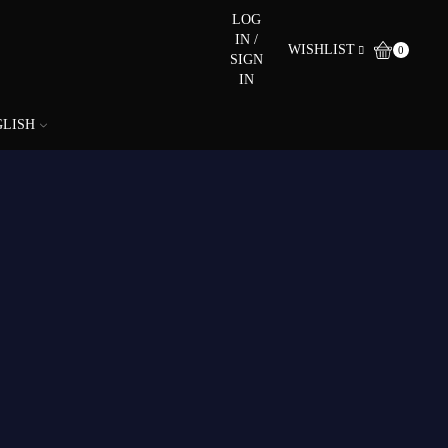
LOG
IN /
WISHLIST
0
SIGN
IN
GLISH