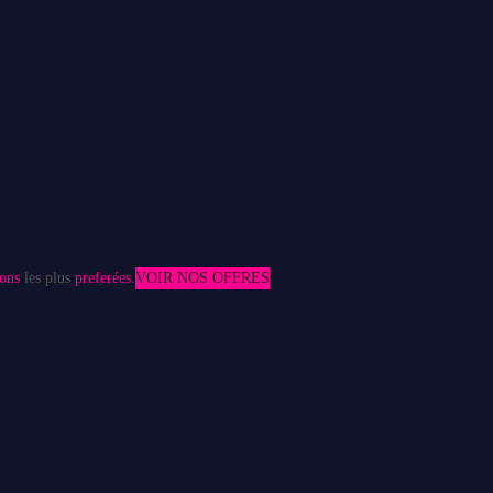
ons
les plus
preferées
.
VOIR NOS OFFRES