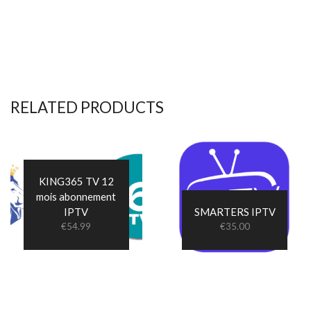
RELATED PRODUCTS
KING365 TV 12
mois abonnement
IPTV
SMARTERS IPTV
€
54.99
€
35.00