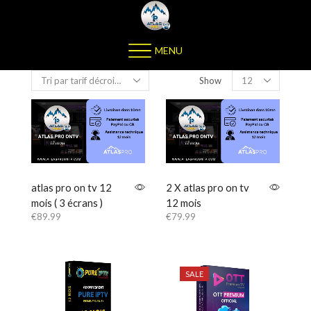
MENU
Show
atlas pro on tv 12
2 X atlas pro on tv
mois ( 3 écrans )
12 mois
€
89.99
€
79.99
SALE