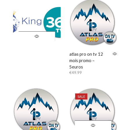
€99.99.
€69.99.
atlas pro on tv 12
mois promo –
5euros
€
49.99
SALE