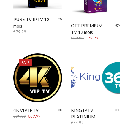
PURE TV IPTV 12
OTT PREMIUM
mois
€
79.99
TV 12 mois
Original
Current
€
99.99
€
79.99
price
price
was:
is:
€99.99.
€79.99.
SALE
4K VIP IPTV
KING IPTV
Original
Current
€
99.99
€
69.99
PLATINIUM
price
price
€
54.99
was:
is:
€99.99.
€69.99.