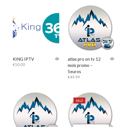
KING IPTV
atlas pro on tv 12
€
50.00
mois promo –
5euros
€
49.99
SALE