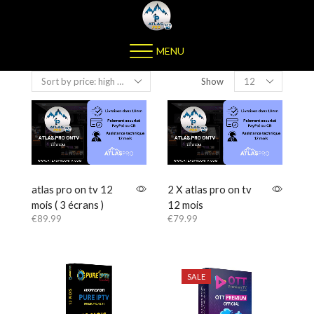
MENU
Show
atlas pro on tv 12
2 X atlas pro on tv
mois ( 3 écrans )
12 mois
€
89.99
€
79.99
SALE