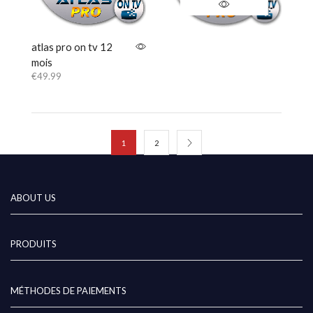
atlas pro on tv 12
mois
€
49.99
1
2
ABOUT US
PRODUITS
MÉTHODES DE PAIEMENTS